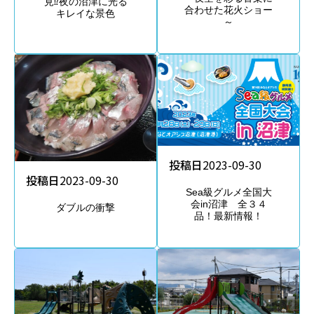
見⁉夜の沼津に光る
合わせた花火ショー
キレイな景色
～
投稿日
2023-09-30
投稿日
2023-09-30
Sea級グルメ全国大
会in沼津 全３４
ダブルの衝撃
品！最新情報！