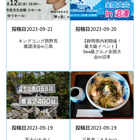
投稿日
2023-09-21
投稿日
2023-09-20
キングコング西野亮
【静岡県内初開催！
廣講演会in三島
最大級イベント】
Sea級グルメ全国大
会in沼津
投稿日
2023-09-19
投稿日
2023-09-19
富士山を歩く
三島市「まるかつ」