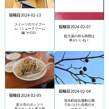
投稿日
2024-02-13
スイーツのマイブー
投稿日
2024-02-07
ム（シュークリーム
編 その3）
処方薬の待ち時間は
車がいいね！
投稿日
2024-02-04
投稿日
2024-02-05
清水町総合運動公園
でみつけた自然のオ
富士市のガッツリ
ーナメント
系？あっさり系？極