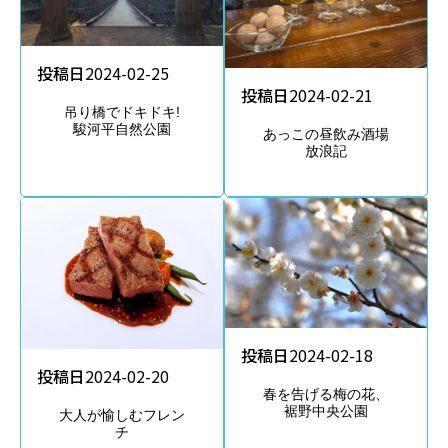
投稿日
2024-02-25
投稿日
2024-02-21
吊り橋でドキドキ!
駿河平自然公園
あっこの昼飲み酒場
放浪記
投稿日
2024-02-18
投稿日
2024-02-20
春を告げる梅の花、
裾野中央公園
大人が愉しむフレン
チ