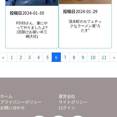
投稿日
2024-01-29
投稿日
2024-01-30
清水町のカフェチッ
FD3Sさん、遂にや
クなラーメン屋”ろ
ってやりましたよ!!
たす”
(厄除けお祓い＠三
嶋大社)
«
1
2
3
4
5
6
7
8
9
10
11
»
ホーム
運営会社
プライバシーポリシー
サイトポリシー
お問い合わせ
ログイン