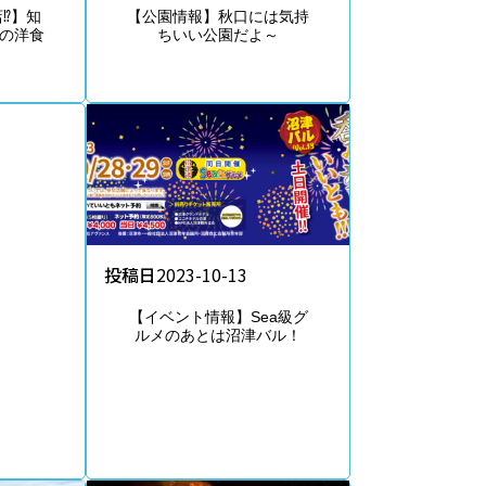
⁉】知
【公園情報】秋口には気持
の洋食
ちいい公園だよ～
」
投稿日
2023-10-13
【イベント情報】Sea級グ
ルメのあとは沼津バル！