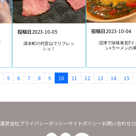
投稿日
2023-10-04
投稿日
2023-10-05
沼津で珍味発見⁉イ
プ
清水町の代官山でリフレッ
ン×ラーメンの
ク
シュ！
5
6
7
8
9
10
11
12
13
14
15
運営会社
プライバシーポリシー
サイトポリシー
お問い合わせ
ロ