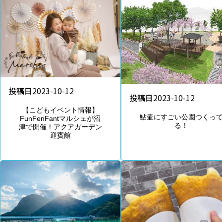
投稿日
2023-10-12
投稿日
2023-10-12
【こどもイベント情報】
鮎壷にすごい公園つくっ
FunFenFantマルシェが沼
る！
津で開催！アクアガーデン
迎賓館