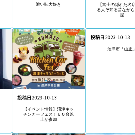
園
濃い味大好き
【富士の隠れた名店
る人ぞ知る昔ながら
屋
投稿日
2023-10-13
沼津市「山正
投稿日
2023-10-13
に
【イベント情報】沼津キッ
ー
チンカーフェス！６０台以
上が参加