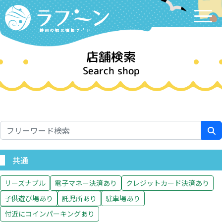
Labooon
店舗検索
Search shop
共通
リーズナブル
電子マネー決済あり
クレジットカード決済あり
子供遊び場あり
託児所あり
駐車場あり
付近にコインパーキングあり