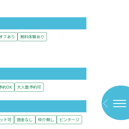
オフあり
無料体験あり
予約OK
大人数予約可
ット可
頭金なし
仲介無し
ビンテージ