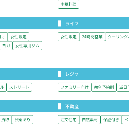
中華料理
ライフ
付け
女性限定
女性限定
24時間営業
クーリング
ヨガ
女性専用ジム
レジャー
ル
ストリート
ファミリー向け
完全予約制
当日
不動産
買取
試乗あり
注文住宅
自然素材
保証付き
ペ