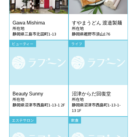
Gawa Mishima
すやまうどん 渡邉製麺
所在地
所在地
静岡県三島市北田町1-13
静岡県裾野市須山176
ビューティー
ライフ
Beauty Sunny
沼津からだ回復堂
所在地
所在地
静岡県沼津市西島町1-13-1 2F
静岡県沼津市西島町1-13-1-
13 1F
エステサロン
飲食