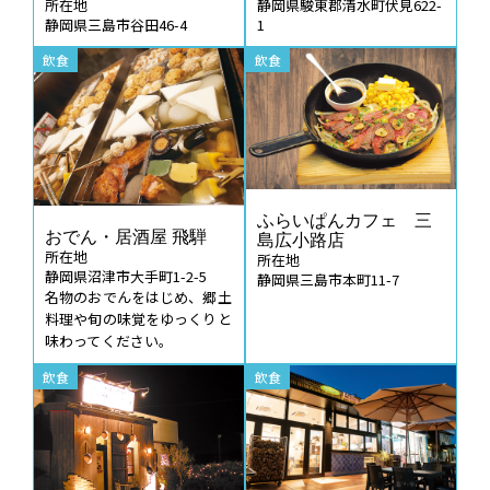
所在地
静岡県駿東郡清水町伏見622-
静岡県三島市谷田46-4
1
飲食
飲食
ふらいぱんカフェ 三
おでん・居酒屋 飛騨
島広小路店
所在地
所在地
静岡県沼津市大手町1-2-5
静岡県三島市本町11-7
名物のおでんをはじめ、郷土
料理や旬の味覚をゆっくりと
味わってください。
飲食
飲食