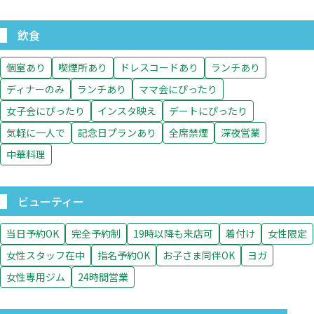
飲食
個室あり
喫煙所あり
ドレスコードあり
ランチあり
ディナーのみ
ランチあり
ママ会にぴったり
女子会にぴったり
インスタ映え
デートにぴったり
気軽に一人で
記念日プランあり
全席禁煙
深夜営業
中華料理
ビューティー
当日予約OK
完全予約制
19時以降も来店可
着付け
女性限定
女性スタッフ在中
指名予約OK
お子さま同伴OK
ヨガ
女性専用ジム
24時間営業