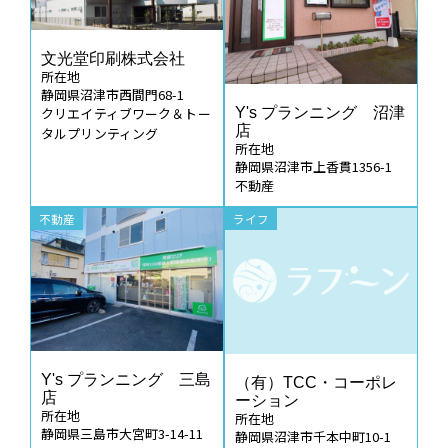
文光堂印刷株式会社
所在地
静岡県沼津市西間門68-1
クリエイティブワーク＆トー
Y's プランニング 沼津
店
タルプリンティング
所在地
静岡県沼津市上香貫1356-1
不動産
不動産
ライフ
Y's プランニング 三島
（有）TCC・コーポレ
店
ーション
所在地
所在地
静岡県三島市大宮町3-14-11
静岡県沼津市千本中町10-1