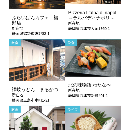
Pizzeria L'alba di napoli
ふらいぱんカフェ 裾
～ラルバディナポリ～
野店
所在地
所在地
静岡県沼津市大岡1960-1
静岡県裾野市佐野82-1
飲食
飲食
北の味物語 わたなべ
讃岐うどん まるかつ
所在地
所在地
静岡県沼津市新町401-1
静岡県三島市本町1-21
飲食
ライフ