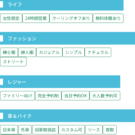
ライフ
女性限定
24時間営業
クーリングオフあり
無料体験あり
ファッション
紳士服
婦人服
カジュアル
シンプル
ナチュラル
ストリート
レジャー
ファミリー向け
完全予約制
当日予約OK
大人数予約可
車＆バイク
日本車
外車
旧車取扱店
カスタム可
リース
買取