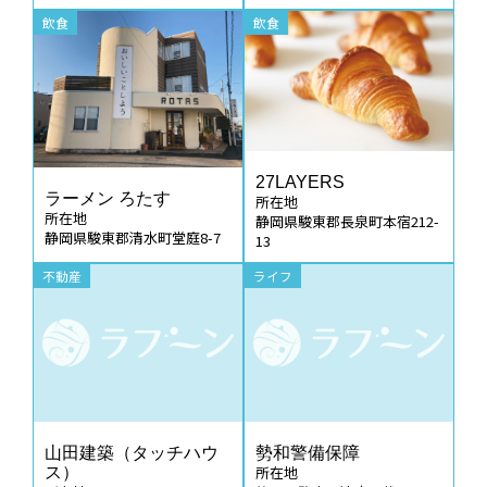
飲食
飲食
27LAYERS
ラーメン ろたす
所在地
所在地
静岡県駿東郡長泉町本宿212-
静岡県駿東郡清水町堂庭8-7
13
不動産
ライフ
山田建築（タッチハウ
勢和警備保障
所在地
ス）