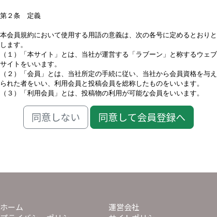
第２条 定義
本会員規約において使用する用語の意義は、次の各号に定めるとおりと
します。
（１）「本サイト」とは、当社が運営する「ラブーン」と称するウェブ
サイトをいいます。
（２）「会員」とは、当社所定の手続に従い、当社から会員資格を与え
られた者をいい、利用会員と投稿会員を総称したものをいいます。
（３）「利用会員」とは、投稿物の利用が可能な会員をいいます。
（４）「投稿会員」とは、投稿物の利用及び投稿物の投稿が可能な会員
をいいます。
同意しない
同意して会員登録へ
（５）「本サービス」とは、本サイト上で会員に対して提供されるサー
ビスをいいます。
第３条 本会員規約の変更
１ 当社は、当社の判断により、本会員規約をいつでも任意に変更する
ことができます。
２ 変更後の本会員規約は、当社が別途定める場合を除き、本サイト上
に表示した時点より効力を生じるものとします。
ホーム
運営会社
３ 本会員規約の変更の効力が生じた後、会員が本サービスを利用した