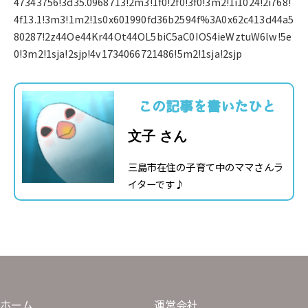
47343756!3d35.0968713!2m3!1f0!2f0!3f0!3m2!1i1024!2i768!
4f13.1!3m3!1m2!1s0x601990fd36b2594f%3A0x62c413d44a5
80287!2z44Oe44Kr44Ot44OL5biC5aC0IOS4ieWztuW6lw!5e
0!3m2!1sja!2sjp!4v1734066721486!5m2!1sja!2sjp
この記事を書いたひと
文子 さん
三島市在住の子育て中のママさんラ
イターです♪
ホーム
運営会社