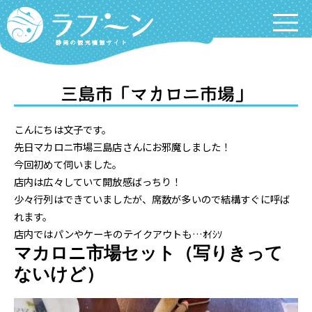
Labooon
三島市「マカロニ市場」
こんにちは文子です。
先日マカロニ市場三島店さんにお邪魔しました！
今回初めて伺いました。
店内は広々していて開放感ばっちり！
少々行列はできていましたが、席数が多いので結構すぐに呼ば
れます。
店内ではパンやケーキのテイクアウトも…ｵｲｼｿ
マカロニ市場セット（写りきって
ないけど）