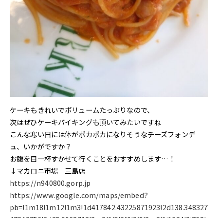
ケーキもきれいでボリュームたっぷりなので、
次はぜひケーキバイキングも頂いてみたいですね
こんな寒い日には体がポカポカになりそうなチーズフォンデ
ュ、いかがですか？
お腹を目一杯すかせて行くことをおすすめします…！
↓マカロニ市場 三島店
https://n940800.gorp.jp
https://www.google.com/maps/embed?
pb=!1m18!1m12!1m3!1d417842.43225871923!2d138.348327