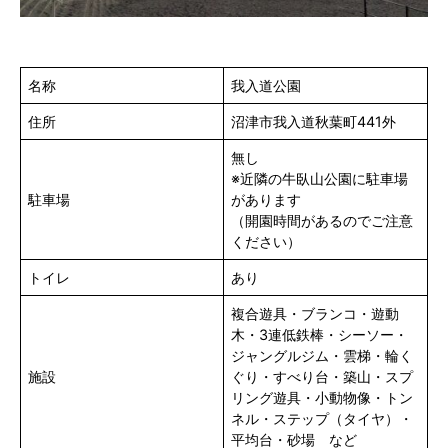
名称
我入道公園
住所
沼津市我入道秋葉町441外
無し
※近隣の牛臥山公園に駐車場
駐車場
があります
（開園時間があるのでご注意
ください）
トイレ
あり
複合遊具・ブランコ・遊動
木・3連低鉄棒・シーソー・
ジャングルジム・雲梯・輪く
施設
ぐり・すべり台・築山・スプ
リング遊具・小動物像・トン
ネル・ステップ（タイヤ）・
平均台・砂場 など